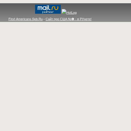
First-Americans.Spb.Ru
›
Сайт про США №❶ - в РУнете!