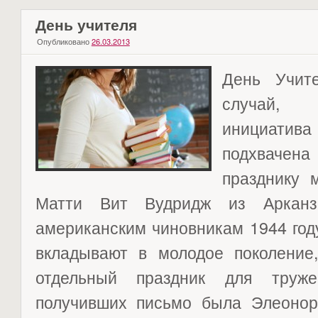
День учителя
Опубликовано
26.03.2013
День Учит
случай, 
инициат
подхваче
празднику 
Матти Вит Вудридж из Арканза
американским чиновникам 1944 году
вкладывают в молодое поколение
отдельный праздник для труж
получивших письмо была Элеонора