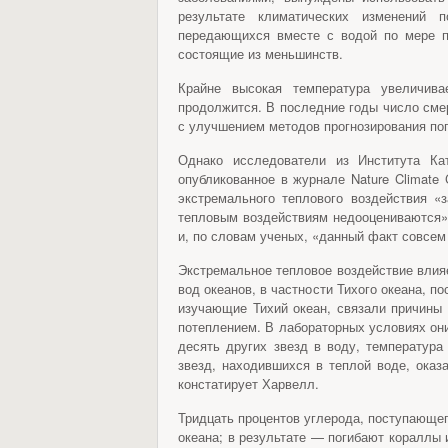
результате климатических изменений
передающихся вместе с водой по мере п
состоящие из меньшинств.
Крайне высокая температура увеличива
продолжится. В последние годы число сме
с улучшением методов прогнозирования по
Однако исследователи из Института Ка
опубликованное в журнале Nature Climate 
экстремального теплового воздействия «
тепловым воздействиям недооцениваются».
и, по словам ученых, «данный факт совсем
Экстремальное тепловое воздействие влия
вод океанов, в частности Тихого океана, 
изучающие Тихий океан, связали причины 
потеплением. В лабораторных условиях они
десять других звезд в воду, температура
звезд, находившихся в теплой воде, ока
констатирует Харвелл.
Тридцать процентов углерода, поступающег
океана; в результате — погибают кораллы