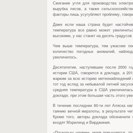
Сжигание угля для производства электро
вырубка лесов, а также сельскохозяйств
факторы лишь усугубляют проблему, говори
Даже если наша страна будет настойчив
температура все равно может увеличить
высокими, у нас станет на десять градусов
Чем выше температура, тем ужаснее пос
количество погодных аномалий, наблю
увеличилось.
Десятилетие, наступившее после 2000 г
истории США, говорится в докладе, а 20
жарким за всю историю метеонаблюдений
тот год вслед за небывалой летней засухо
средняя температура в США увеличилась 
докладе, при этом большая часть этого уве
В течение последних 60-ти лет Аляска наг
таянию вечной мерзлоты, в результате че
Кроме того, авторы доклада обозначили
входят Мэриленд и Вирджиния.
«Поскольку уровень моря повышается, то