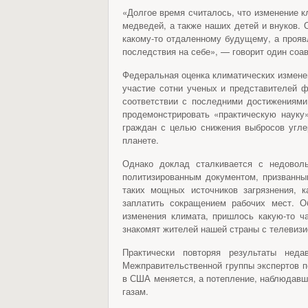
«Долгое время считалось, что изменение к
медведей, а также наших детей и внуков. 
какому-то отдаленному будущему, а проя
последствия на себе», — говорит один соа
Федеральная оценка климатических изменен
участие сотни ученых и представителей 
соответствии с последними достижениями
продемонстрировать «практическую науку
граждан с целью снижения выбросов угл
планете.
Однако доклад сталкивается с недоволь
политизированным документом, призванны
таких мощных источников загрязнения, к
заплатить сокращением рабочих мест. О
изменения климата, пришлось какую-то ч
знакомят жителей нашей страны с телевиз
Практически повторяя результаты неда
Межправительственной группы экспертов п
в США меняется, а потепление, наблюдавш
газам.