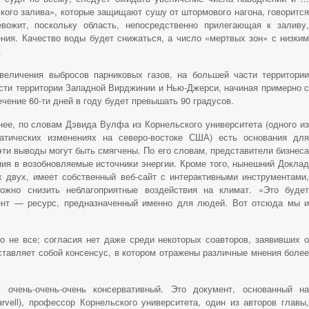
кого залива», которые защищают сушу от штормового нагона, говорится
вожит, поскольку область, непосредственно прилегающая к заливу,
ния. Качество воды будет снижаться, а число «мертвых зон» с низким
.
величения выбросов парниковых газов, на большей части территории
асти территории Западной Вирджинии и Нью-Джерси, начиная примерно с
чение 60-ти дней в году будет превышать 90 градусов.
нее, по словам Дэвида Вулфа из Корнельского университета (одного из
атических изменениях на северо-востоке США) есть основания для
эти выводы могут быть смягчены. По его словам, представители бизнеса
ия в возобновляемые источники энергии. Кроме того, нынешний Доклад
х двух, имеет собственный веб-сайт с интерактивными инструментами,
ожно снизить неблагоприятные воздействия на климат. «Это будет
мент — ресурс, предназначенный именно для людей. Вот отсюда мы и
 не все; согласия нет даже среди некоторых соавторов, заявивших о
ставляет собой консенсус, в котором отражены различные мнения более
 очень-очень-очень консервативный. Это документ, основанный на
vell), профессор Корнельского университета, один из авторов главы,