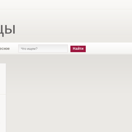
цы
есное