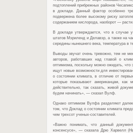
подтоплений прибрежных районов Чесапикс
в докладе. Данный фактор особенно тре
подвержена более высокому риску затопле
содержанием кислорода, наоборот — расти
В докладе утверждается, что в случае у
штатов Мэриленд и Делавэр, а также на ч
середины нынешнего века, температура в те
Выводы звучат очень тревожно, тем не ме
авторов, работавших над главой о клим
оптимизма, поскольку можно ожидать, что 
ищут новые возможности для инвестирован
о состоянии климата, в отличие от первы
которые показывают американцам, как м
действительно, так сказать, живой доку
будем начинать», — сказал Вулф.
Однако оптимизм Вулфа разделяют далеко
том, что Доклад о состоянии климата пред
чем трехсот ученых-составителей.
«Важно понимать, что данный документ
консенсусе», — сказала Дрю Харвелл (Har