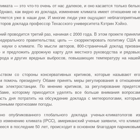
лимата — это что-то очень от нас далекое, и оно касается только белых
Однако, как видно из доклада, изменение климата имеет отношение не к
вляется уже в наши дни. И многие люди уже ощущают неблагоприятные
второв доклада профессор Техасского университета Кэтрин Хэйхо.
ий проводится третий раз, начиная с 2000 года. В этом проекте приняли
федерального правительства; цель — скорректировать политику США в
 науки о климате. По мысли авторов, 800-страничный доклад призван
» и предложить дорожную карту для местного руководства и рядовых
ерода и других вредных выбросов, повышающих температуру на нашей
ством со стороны консервативных критиков, которые называют его
м помочь президенту Обаме принять меры регулирования в отношении
ак электростанции. По мнению критиков, за регулирование придется
баме, которому приходится уделять все больше внимания вопросам
асть дня потратить на обсуждение доклада с метеорологами, которые
ионными прогнозами погоды.
вно опубликованного глобального доклада ученых-климатологов из
о изменению климата (IPCC), американский ученые заявили, что климат
ееся в последние 50 лет, происходит в основном благодаря парниковым