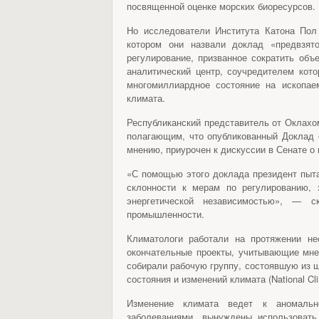
посвященной оценке морских биоресурсов.
Но исследователи Института Катона Пол
котором они назвали доклад «предвзят
регулирование, призванное сократить объ
аналитический центр, соучредителем кото
многомиллиардное состояние на ископае
климата.
Республиканский представитель от Оклахо
полагающим, что опубликованный Доклад о
мнению, приурочен к дискуссии в Сенате о
«С помощью этого доклада президент пыта
склонности к мерам по регулированию,
энергетической независимостью», — 
промышленности.
Климатологи работали на протяжении н
окончательные проекты, учитывающие мне
собирали рабочую группу, состоявшую из ш
состояния и изменений климата (National Cl
Изменение климата ведет к аномальн
заболеваниями, вынуждены использовать