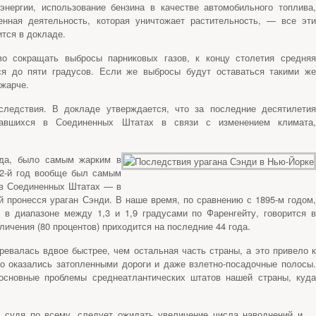
энергии, использование бензина в качестве автомобильного топлива,
енная деятельность, которая уничтожает растительность, — все эти
тся в докладе.
о сокращать выбросы парниковых газов, к концу столетия средняя
ся до пяти градусов. Если же выбросы будут оставаться такими же
 жарче.
ледствия. В докладе утверждается, что за последние десятилетия
давшихся в Соединенных Штатах в связи с изменением климата,
ода, было самым жарким в
12-й год вообще был самым
 в Соединенных Штатах — в
й пронесся ураган Сэнди. В наше время, по сравнению с 1895-м годом,
в диапазоне между 1,3 и 1,9 градусами по Фаренгейту, говорится в
личения (80 процентов) приходится на последние 44 года.
ревалась вдвое быстрее, чем остальная часть страны, а это привело к
го оказались затопленными дороги и даже взлетно-посадочные полосы.
 основные проблемы среднеатлантических штатов нашей страны, куда
, судя по всему, следует ожидать увеличение числа наводнений и …