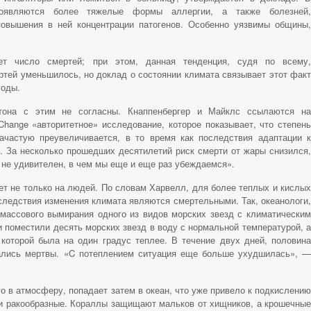
 появляются более тяжелые формы аллергии, а также болезней,
овышения в ней концентрации патогенов. Особенно уязвимы общины,
ет число смертей; при этом, данная тенденция, судя по всему,
ртей уменьшилось, но доклад о состоянии климата связывает этот факт
годы.
тона с этим не согласны. Кнаппенбергер и Майклс ссылаются на
Change «авторитетное» исследование, которое показывает, что степень
зачастую преувеличивается, в то время как последствия адаптации к
 За несколько прошедших десятилетий риск смерти от жары снизился,
 не удивителен, в чем мы еще и еще раз убеждаемся».
ет не только на людей. По словам Харвелл, для более теплых и кислых
последствия изменения климата являются смертельными. Так, океанологи,
массового вымирания одного из видов морских звезд с климатическим
 поместили десять морских звезд в воду с нормальной температурой, а
 которой была на один градус теплее. В течение двух дней, половина
зались мертвы. «C потеплением ситуация еще больше ухудшилась», —
о в атмосферу, попадает затем в океан, что уже привело к подкислению
 и ракообразные. Кораллы защищают мальков от хищников, а крошечные