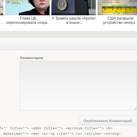
Глава ЦБ
У Трампа нашли «пробел
США раскрыли
..
спрогнозировала сохра...
в знани...
устройство гиперз..
Комментарии
f="" title=""> <abbr title=""> <acronym title=""> <b> 
l datetime=""> <em> <i> <q cite=""> <s> <strike> <strong> 