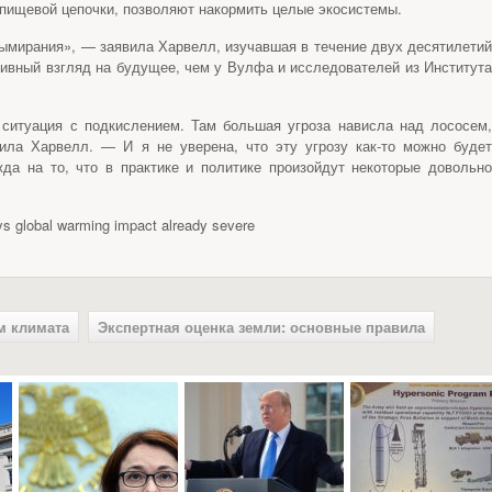
пищевой цепочки, позволяют накормить целые экосистемы.
вымирания», — заявила Харвелл, изучавшая в течение двух десятилетий
тивный взгляд на будущее, чем у Вулфа и исследователей из Института
 ситуация с подкислением. Там большая угроза нависла над лососем,
ила Харвелл. — И я не уверена, что эту угрозу как-то можно будет
да на то, что в практике и политике произойдут некоторые довольно
s global warming impact already severe
м климата
Экспертная оценка земли: основные правила