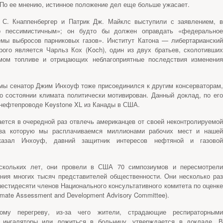
 По ее мнению, истинное положение дел еще больше ужасает.
 С. Кнаппенбергер и Патрик Дж. Майклс выступили с заявлением, в
о пессимистичным»; он будто бы должен оправдать «федеральное
емы выбросов парниковых газов». Институт Катона — либертарианский
рого является Чарльз Кох (Koch), один из двух братьев, сколотивших
мом топливе и отрицающих неблагоприятные последствия изменения
мы сенатор Джим Инхоуф тоже присоединился к другим консерваторам,
 состоянии климата политически мотивирован. Данный доклад, по его
 нефтепроводе Keystone XL из Канады в США.
ется в очередной раз отвлечь американцев от своей неконтролируемой
 за которую мы расплачиваемся миллионами рабочих мест и нашей
сказал Инхоуф, давний защитник интересов нефтяной и газовой
ескольких лет, они провели в США 70 симпозиумов и пересмотрели
ния многих тысяч представителей общественности. Они несколько раз
естидесяти членов Национального консультативного комитета по оценке
imate Assessment and Development Advisory Committee).
ому перегреву, из-за чего жители, страдающие респираторными
 ингаляторы или ложиться в больницу, утверждается в докладе. В