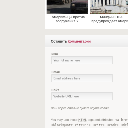
Американцы против
Минфин США
вооружения У...
предупреждает амери.
Оставить
Комментарий
Имя
Email
Сайт
Ваш адрес email не будет опубликован.
You may use these
HTML
tags and attributes:
<a hre
<blockquote cite=""> <cite> <code> <de