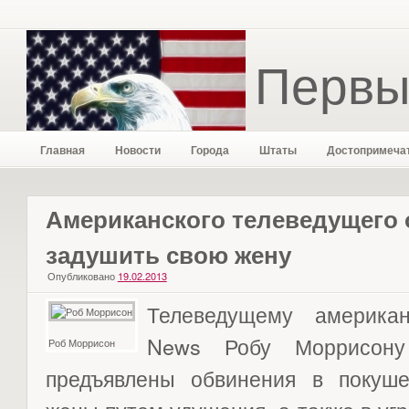
Первы
Главная
Новости
Города
Штаты
Достопримеча
Американского телеведущего 
задушить свою жену
Опубликовано
19.02.2013
Телеведущему америка
News Робу Моррисону
Роб Моррисон
предъявлены обвинения в покуш