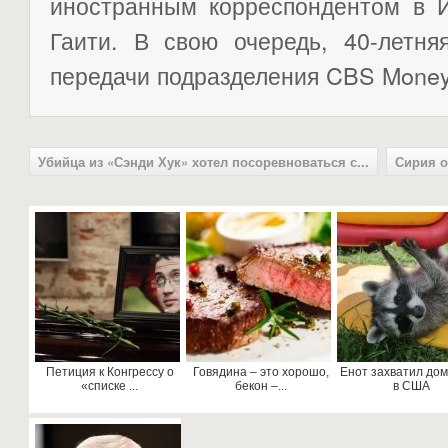
иностранным корреспондентом в И
Гаити. В свою очередь, 40-летн
передачи подразделения CBS Mone
Убийца из «Сэнди Хук» хотел посоревноваться с...
Сирия о
Петиция к Конгрессу о
Говядина – это хорошо,
Енот захватил дом
«списке ...
бекон –...
в США