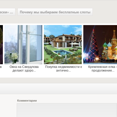
ски» ...
Почему мы выбираем бесплатные слоты
в
Окна на Свердлова
Покупка недвижимости в
Кремлевская елка 
делают здоро...
антично...
продолжение...
Комментарии