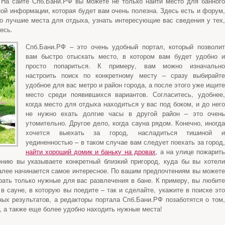
 На сайте Спб.Бани.РФ вы можете не только найти место для банного
сной информации, которая будет вам очень полезна. Здесь есть и форум,
о лучшие места для отдыха, узнать интересующие вас сведения у тех,
есь.
Спб.Бани.РФ – это очень удобный портал, который позволит
вам быстро отыскать место, в котором вам будет удобно и
просто попариться. К примеру, вам можно изначально
настроить поиск по конкретному месту – сразу выбирайте
удобное для вас метро и район города, а после этого уже ищите
место среди появившихся вариантов. Согласитесь, удобнее,
когда место для отдыха находиться у вас под боком, и до него
не нужно ехать долгие часы в другой район – это очень
утомительно. Другое дело, когда сауна рядом. Конечно, иногда
хочется выехать за город, насладиться тишиной и
уединенностью – в таком случае вам следует поехать за город,
найти хороший домик и баньку на дровах
, а на улице пожарит
нию вы указываете конкретный близкий пригород, куда бы вы хотели
Далее начинается самое интересное. По вашим предпочтениям вы можете
рать только нужные для вас развлечения в бане. К примеру, вы любите
в сауне, в которую вы поедите – так и сделайте, укажите в поиске это
ных результатов, а редакторы портала Спб.Бани.РФ позаботятся о том,
, а также еще более удобно находить нужные места!