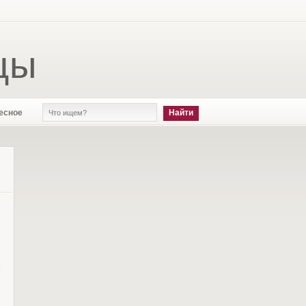
цы
есное