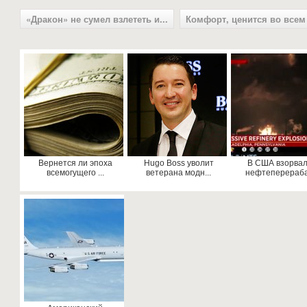
«Дракон» не сумел взлететь и...
Комфорт, ценится во всем 
Вернется ли эпоха
Hugo Boss уволит
В США взорва
всемогущего ...
ветерана модн...
нефтеперерабат