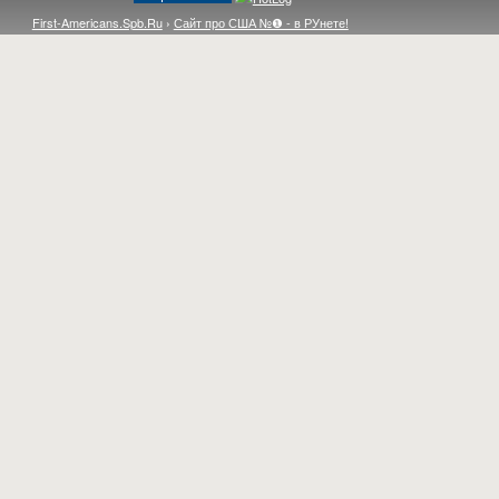
First-Americans.Spb.Ru
›
Сайт про США №❶ - в РУнете!