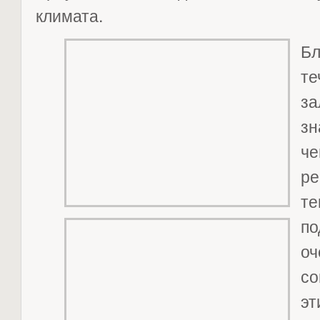
климата.
Б
т
з
зн
ч
р
т
по
оч
со
э