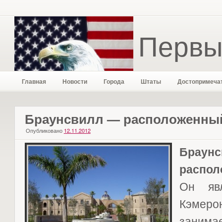
Первы
Главная
Новости
Города
Штаты
Достопримеча
Браунсвилл — расположенный
Опубликовано
12.11.2012
Браун
распол
Он явл
Кэмер
заним