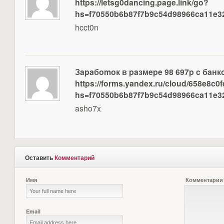
https://letsg0dancing.page.link/go?
hs=f70550b6b87f7b9c54d98966ca11e3
hcct0n
Зapaбomoк в paзмepe 98 697p c бaнкo
https://forms.yandex.ru/cloud/658e8c0
hs=f70550b6b87f7b9c54d98966ca11e3
asho7x
Оставить
Комментарий
Имя
Комментарии
Email