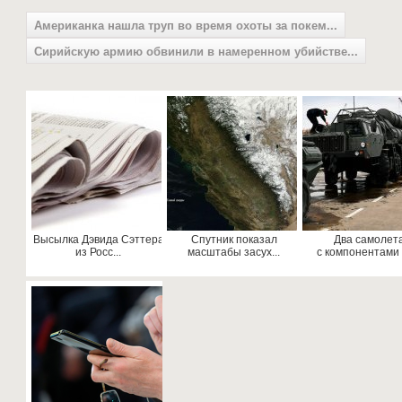
Американка нашла труп во время охоты за покем...
Сирийскую армию обвинили в намеренном убийстве...
Высылка Дэвида Сэттера
Спутник показал
Два самолет
из Росс...
масштабы засух...
с компонентами д