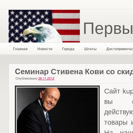
Первы
Главная
Новости
Города
Штаты
Достопримеча
Cеминар Стивена Кови со ски
Опубликовано
26.11.2012
Сайт kup
вы см
действ
товары 
На наш