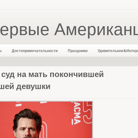
ервые Американ
ы
Достопримечательности
Праздники
Удивительное&Интер
 суд на мать покончившей
шей девушки