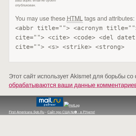
Ваш адрес email не будет
опубликован.
You may use these
HTML
tags and attributes:
<abbr title=""> <acronym title=""
cite=""> <cite> <code> <del datet
cite=""> <s> <strike> <strong> 
Этот сайт использует Akismet для борьбы со
обрабатываются ваши данные комментарие
First-Americans.Spb.Ru
›
Сайт про США №❶ - в РУнете!