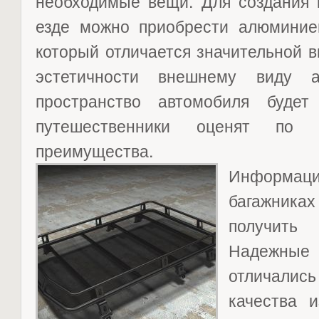
необходимые вещи. Для создания 
езде можно приобрести алюминие
который отличается значительной 
эстетичности внешнему виду а
пространство автомобиля буде
путешественники оценят по 
преимущества.
Информа
багажни
получи
Надежны
отличали
качества 