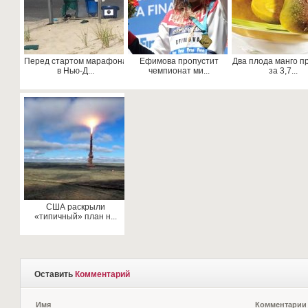
Перед стартом марафона
Ефимова пропустит
Два плода манго п
в Нью-Д...
чемпионат ми...
за 3,7...
США раскрыли
«типичный» план н...
Оставить
Комментарий
Имя
Комментарии