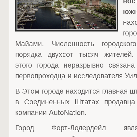
во
юж
нах
гор
Майами. Численность городског
порядка двухсот тысяч жителей.
этого города неразрывно связана
первопроходца и исследователя Уил
В Этом городе находится главная ш
в Соединенных Штатах продавца
компании AutoNation.
Город Форт-Лодердейл явля