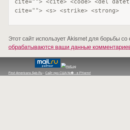
cite=""> <cite> <code> <del datet
cite=""> <s> <strike> <strong> 
Этот сайт использует Akismet для борьбы со
обрабатываются ваши данные комментарие
First-Americans.Spb.Ru
›
Сайт про США №❶ - в РУнете!