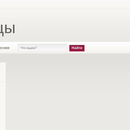
цы
есное