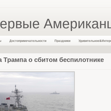
ервые Американ
ы
Достопримечательности
Праздники
Удивительное&Интер
а Трампа о сбитом беспилотнике