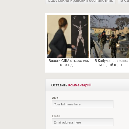
США сбили иранский беспилотник
В СШ
Власти США отказались
В Кабуле произоше
от разде...
мощный взры...
Оставить
Комментарий
Имя
Email