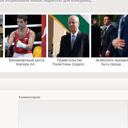
А потребовали новые ледоколы для конкуренц...
л
Тренировочный центр
Правительство
Зеленского призва
боксера Ал...
Палестины подало...
быть проще...
Комментарии