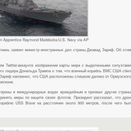
an Apprentice Raymond Maddocks/U.S. Navy via AP
тника, заявил министр иностранных дел страны Джавад Зариф. Об этом
ем Twitter-аккаунте изображение карты мира с выделенными силуэтами
го лидера Дональда Трампа о том, что военный корабль ВМС США сбил
 Зариф напомнил, что США расположены слишком далеко от Ормузского
регионе.
стороны в международных водах враждебным и призвал другие страны
принять меры по защите своих флотов. Президент рассказал, что дрон
кораблю USS Boxer на расстояние около 900 метров, после чего был