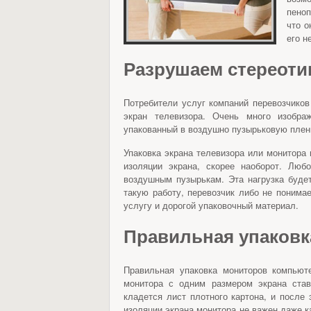
пеноп
что о
его н
Разрушаем стереот
Потребители услуг компаний перевозчиков
экран телевизора. Очень много изобра
упакованный в воздушно пузырьковую пленк
Упаковка экрана телевизора или монитора
изоляции экрана, скорее наоборот. Люб
воздушным пузырькам. Эта нагрузка буде
такую работу, перевозчик либо не понима
услугу и дорогой упаковочный материал.
Правильная упаковк
Правильная упаковка мониторов компью
монитора с одним размером экрана став
кладется лист плотного картона, и после
изоляции экрана монитора не важен даже к