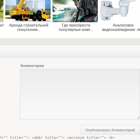
е!
Аренда строительной
Где приобрести
Аналоговое
спецтехник...
популярные комп...
видеонаблюдение: ле
Комментарии
f="" title=""> <abbr title=""> <acronym title=""> <b> 