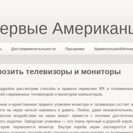
ервые Американ
ы
Достопримечательности
Праздники
Удивительное&Интер
возить телевизоры и мониторы
одробно рассмотрим способы и правила перевозки ЖК и плазменных
ей современных телевизоров и мониторов компьютеров.
ное и единственное правило упаковки монитора и телевизора состоит в
что на экран нельзя нажимать и давить. Любое, даже незначительное,
ческое воздействие на экран может привести к поломке достаточно
ого изделия. Заводская упаковка — это очень прочный и дорогой короб,
тором перевозится монитор. Внутри короба экран изолируется от
жных внешних воздействий специальными прокладками из вспененного