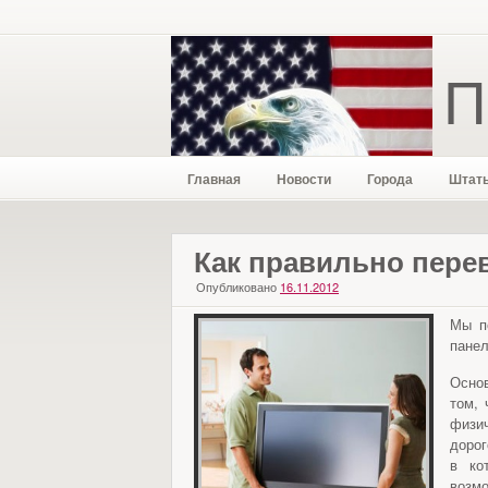
П
Главная
Новости
Города
Штат
Как правильно пере
Опубликовано
16.11.2012
Мы п
панел
Основ
том, 
физи
дорог
в ко
возмо