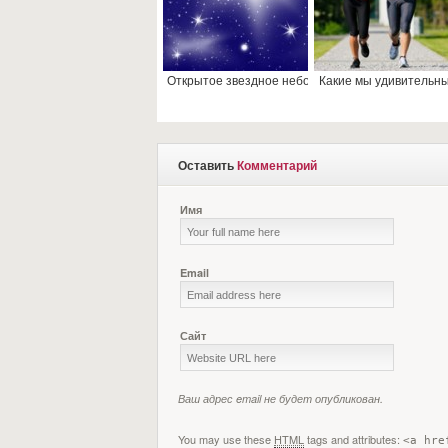
Открытое звездное небо
Какие мы удивительны
Оставить
Комментарий
Имя
Email
Сайт
Ваш адрес email не будет опубликован.
You may use these
HTML
tags and attributes:
<a hre