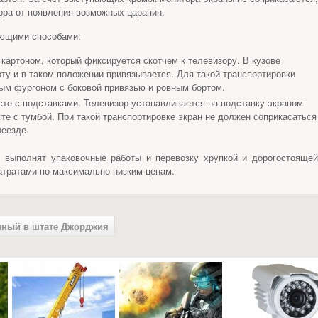
ора от появления возможных царапин.
ующими способами:
картоном, который фиксируется скотчем к телевизору. В кузове
рту и в таком положении привязывается. Для такой транспортировки
м фургоном с боковой привязью и ровным бортом.
те с подставками. Телевизор устанавливается на подставку экраном
сте с тумбой. При такой транспортировке экран не должен соприкасаться
еезде.
 выполнят упаковочные работы и перевозку хрупкой и дорогостоящей
тратами по максимально низким ценам.
нный в штате Джорджия