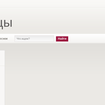
цы
есное