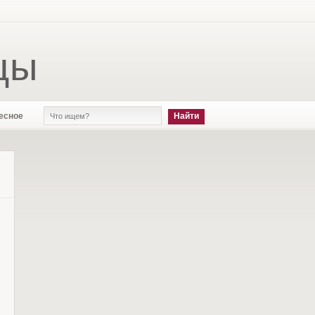
цы
есное