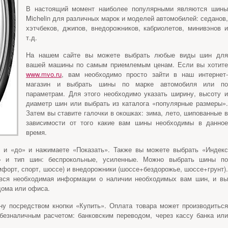
В настоящий момент наиболее популярными являются шины
Michelin для различных марок и моделей автомобилей: седанов,
хэтчбеков, джипов, внедорожников, кабриолетов, минивэнов и
т.д.
На нашем сайте вы можете выбрать любые виды шин для
вашей машины по самым приемлемым ценам. Если вы хотите
www.mvo.ru
, вам необходимо просто зайти в наш интернет-
магазин и выбрать шины по марке автомобиля или по
параметрам. Для этого необходимо указать ширину, высоту и
диаметр шин или выбрать из каталога «популярные размеры».
Затем вы ставите галочки в окошках: зима, лето, шипованные в
зависимости от того какие вам шины необходимы в данное
время.
» и «до» и нажимаете «Показать». Также вы можете выбрать «Индекс
ки» и тип шин: беспрокольные, усиленные. Можно выбрать шины по
мфорт, спорт, шоссе) и внедорожники (шоссе+бездорожье, шоссе+грунт).
 вся необходимая информации о наличии необходимых вам шин, и вы
дома или офиса.
ну посредством кнопки «Купить». Оплата товара может производиться
безналичным расчетом: банковским переводом, через кассу банка или