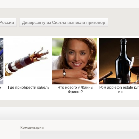
 России
Диверсанту из Сиэтла вынесли приговор
е
Где приобрести кабель
Что нового у Жанны
Ром appleton estate ку
Фриске?
и п...
Комментарии