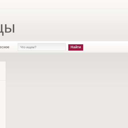
цы
есное