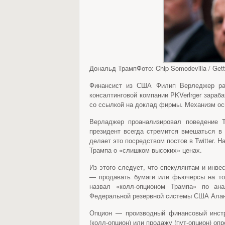
Дональд ТрампФото: Chip Somodevilla / Get
Финансист из США Филип Верледжер раз
консалтинговой компании PKVerlrger зараб
со ссылкой на доклад фирмы. Механизм осн
Верладжер проанализировал поведение 
президент всегда стремится вмешаться в
делает это посредством постов в Twitter. 
Трампа о «слишком высоких» ценах.
Из этого следует, что спекулянтам и инве
— продавать бумаги или фьючерсы на то
назвал «колл-опционом Трампа» по ан
Федеральной резервной системы США Алан
Опцион — производный финансовый инстр
(колл-опцион) или продажу (пут-опцион) оп