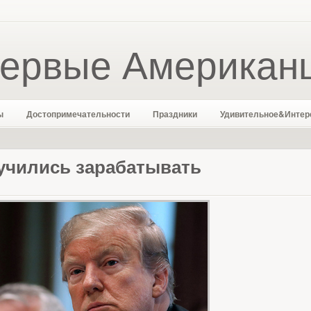
ервые Американ
ы
Достопримечательности
Праздники
Удивительное&Интер
аучились зарабатывать