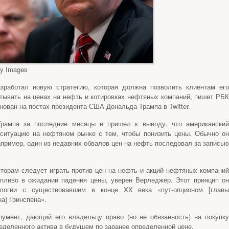
ty Images
работал новую стратегию, которая должна позволить клиентам его
атывать на ценах на нефть и котировках нефтяных компаний, пишет РБК
ован на постах президента США Дональда Трампа в Twitter.
Трампа за последние месяцы и пришел к выводу, что американский
 ситуацию на нефтяном рынке с тем, чтобы понизить цены. Обычно он
Например, один из недавних обвалов цен на нефть последовал за записью
сторам следует играть против цен на нефть и акций нефтяных компаний
пливо в ожидании падения цены, уверен Верледжер. Этот принцип он
алогии с существовавшим в конце XX века «пут-опционом [главы
а] Гринспена».
умент, дающий его владельцу право (но не обязанность) на покупку
ределенного актива в будущем по заранее определенной цене.