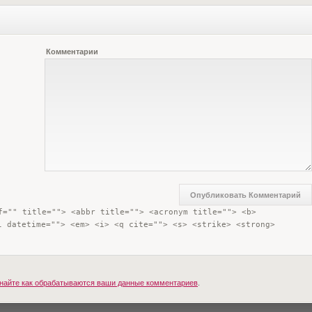
Комментарии
f="" title=""> <abbr title=""> <acronym title=""> <b> 
l datetime=""> <em> <i> <q cite=""> <s> <strike> <strong> 
найте как обрабатываются ваши данные комментариев
.