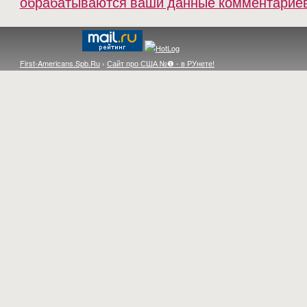
обрабатываются ваши данные комментарие
First-Americans.Spb.Ru
›
Сайт про США №❶ - в РУнете!