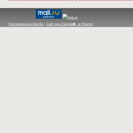
First-Americans.Spb.Ru
›
Сайт про США №❶ - в РУнете!