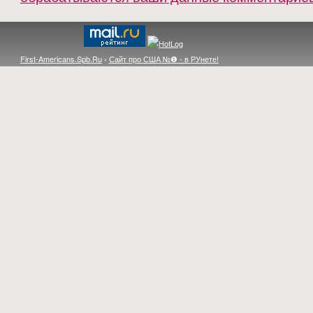
First-Americans.Spb.Ru
›
Сайт про США №❶ - в РУнете!