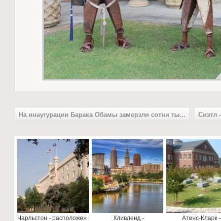
На инаугурации Барака Обамы замерзли сотни ты...
Сиэтл 
Чарльстон - расположен в
Кливленд -
Атенс-Кларк