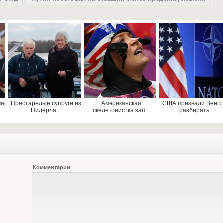
мар
Престарелые супруги из
Американская
США призвали Венг
Нидерла...
скелетонистка зап...
разбирать...
Комментарии