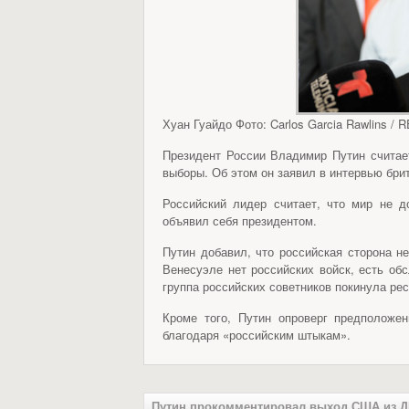
Хуан Гуайдо Фото: Carlos Garcia Rawlins /
Президент России Владимир Путин считает
выборы. Об этом он заявил в интервью брита
Российский лидер считает, что мир не 
объявил себя президентом.
Путин добавил, что российская сторона н
Венесуэле нет российских войск, есть об
группа российских советников покинула рес
Кроме того, Путин опроверг предположе
благодаря «российским штыкам».
Путин прокомментировал выход США из 