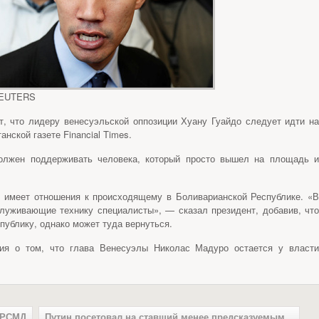
 REUTERS
, что лидеру венесуэльской оппозиции Хуану Гуайдо следует идти на
нской газете Financial Times.
должен поддерживать человека, который просто вышел на площадь и
е имеет отношения к происходящему в Боливарианской Республике. «В
служивающие технику специалисты», — сказал президент, добавив, что
публику, однако может туда вернуться.
ния о том, что глава Венесуэлы Николас Мадуро остается у власти
ДРСМД
Путин посетовал на ставший менее предсказуемым...