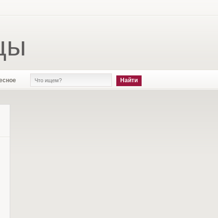
цы
есное