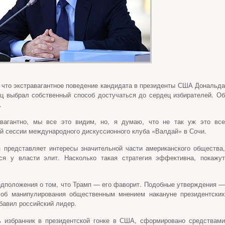
 что экстравагантное поведение кандидата в президенты США Дональда
ц выбрал собственный способ достучаться до сердец избирателей. Об
.
равагантно, мы все это видим, но, я думаю, что не так уж это все
й сессии международного дискуссионного клуба «Валдай» в Сочи.
 представляет интересы значительной части американского общества,
я у власти элит. Насколько такая стратегия эффективна, покажут
едположения о том, что Трамп — его фаворит. Подобные утверждения —
особ манипулирования общественным мнением накануне президентских
бавил российский лидер.
ь избранник в президентской гонке в США, сформировано средствами