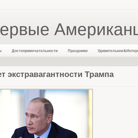
ервые Американ
ы
Достопримечательности
Праздники
Удивительное&Интер
т экстравагантности Трампа