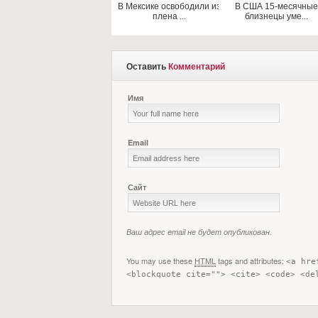
В Мексике освободили из
В США 15-месячные
плена ...
близнецы уме...
Оставить
Комментарий
Имя
Email
Сайт
Ваш адрес email не будет опубликован.
You may use these
HTML
tags and attributes:
<a hre
<blockquote cite=""> <cite> <code> <de