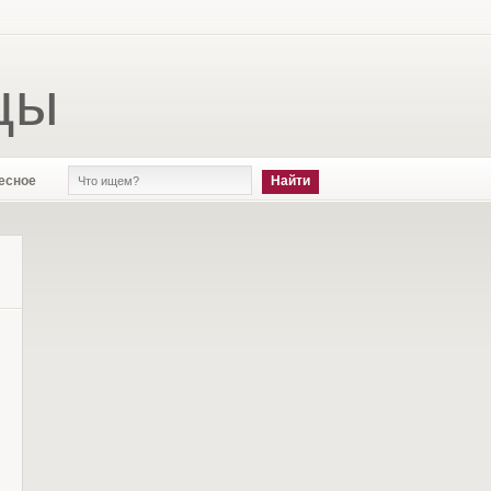
цы
есное