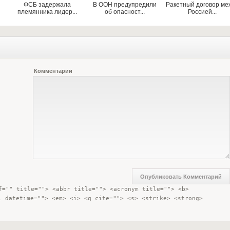
ФСБ задержала
В ООН предупредили
Ракетный договор ме
племянника лидер...
об опасност...
Россией...
Комментарии
f="" title=""> <abbr title=""> <acronym title=""> <b> 
l datetime=""> <em> <i> <q cite=""> <s> <strike> <strong> 