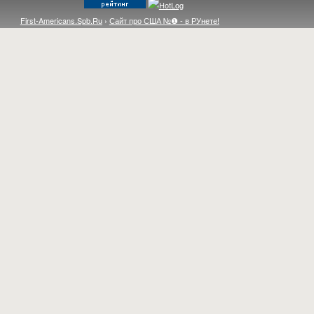
First-Americans.Spb.Ru
›
Сайт про США №❶ - в РУнете!