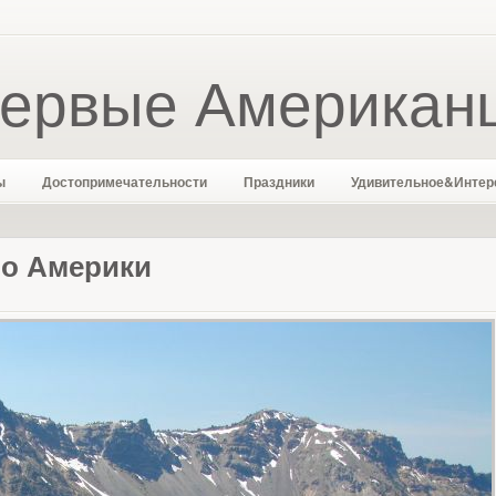
ервые Американ
ы
Достопримечательности
Праздники
Удивительное&Интер
ро Америки