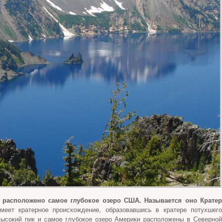
е расположено самое глубокое озеро США.
Называется оно Крате
меет кратерное происхождение, образовавшись в кратере потухшего
высокий пик и самое глубокое озеро Америки расположены в Северной