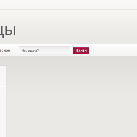
цы
есное