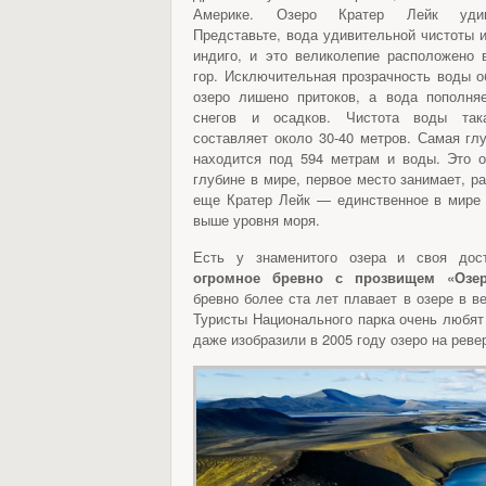
Америке. Озеро Кратер Лейк удив
Представьте, вода удивительной чистоты и
индиго, и это великолепие расположено 
гор. Исключительная прозрачность воды о
озеро лишено притоков, а вода пополняе
снегов и осадков. Чистота воды так
составляет около 30-40 метров. Самая глу
находится под 594 метрам и воды. Это 
глубине в мире, первое место занимает, р
еще Кратер Лейк — единственное в мире 
выше уровня моря.
Есть у знаменитого озера и своя дост
огромное бревно с прозвищем «Озер
бревно более ста лет плавает в озере в в
Туристы Национального парка очень любят
даже изобразили в 2005 году озеро на реве