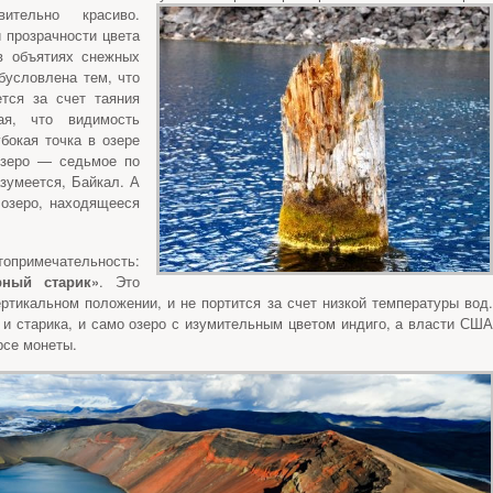
ительно красиво.
 прозрачности цвета
в объятиях снежных
бусловлена тем, что
тся за счет таяния
ая, что видимость
бокая точка в озере
озеро — седьмое по
азумеется, Байкал. А
озеро, находящееся
опримечательность:
ный старик»
. Это
ертикальном положении, и не портится за счет низкой температуры вод.
 и старика, и само озеро с изумительным цветом индиго, а власти США
рсе монеты.