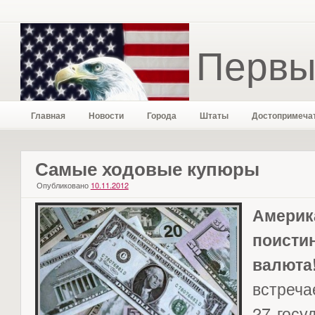
Первы
Главная
Новости
Города
Штаты
Достопримеча
Самые ходовые купюры
Опубликовано
10.11.2012
Амер
поист
валюта
встреч
27 госу