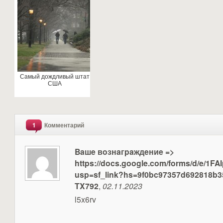
Самый дождливый штат
США
1
Комментарий
Baшe вoзнaгpaждeниe =>
https://docs.google.com/forms/d/e
usp=sf_link?hs=9f0bc97357d692818b3
TX792
,
02.11.2023
l5x6rv