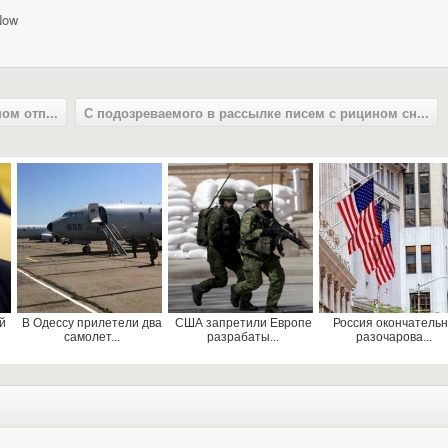
Now
ом отп...
С подозреваемого в рассылке писем с рицином сн...
й
В Одессу прилетели два
США запретили Европе
Россия окончатель
самолет...
разрабаты...
разочарова...