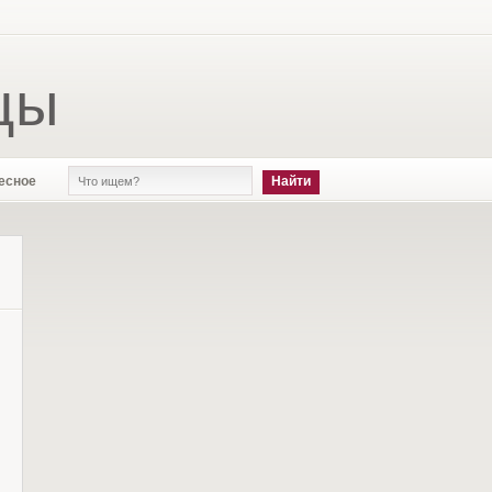
цы
есное