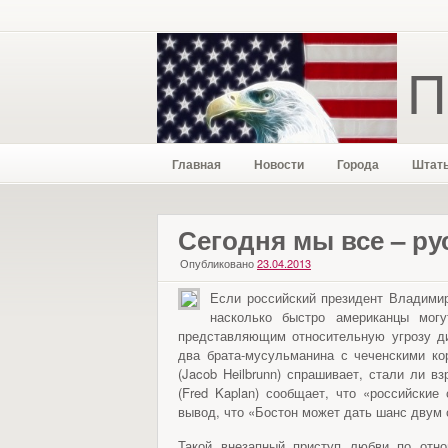
П
Главная
Новости
Города
Штат
Сегодня мы все – ру
Опубликовано
23.04.2013
Если российский президент Владимир
насколько быстро американцы мог
представляющим относительную угрозу ди
два брата-мусульманина с чеченскими к
(Jacob Heilbrunn) спрашивает, стали ли 
(Fred Kaplan) сообщает, что «российские
вывод, что «Бостон может дать шанс двум 
Такой внезапный приступ любви по отн