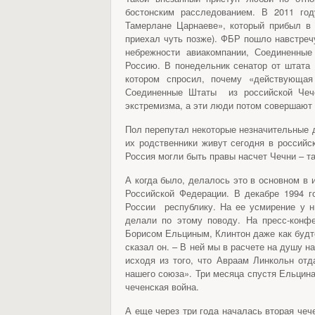
бостонским расследованием. В 2011 го
Тамерлане Царнаеве», который прибыл в
приехал чуть позже). ФБР пошло навстречу
небрежности авиакомпании, Соединенны
Россию. В понедельник сенатор от штата 
котором спросил, почему «действующая
Соединенные Штаты из российской Чечен
экстремизма, а эти люди потом совершают 
Пол перепутал некоторые незначительные д
их родственники живут сегодня в российск
Россия могли быть правы насчет Чечни – та
А когда было, делалось это в основном в и
Российской Федерации. В декабре 1994 г
России республику. На ее усмирение у 
делали по этому поводу. На пресс-конф
Борисом Ельциным, Клинтон даже как будто
сказал он. – В ней мы в расчете на душу 
исходя из того, что Авраам Линкольн отд
нашего союза». Три месяца спустя Ельцина
чеченская война.
А еще через три года началась вторая чеч