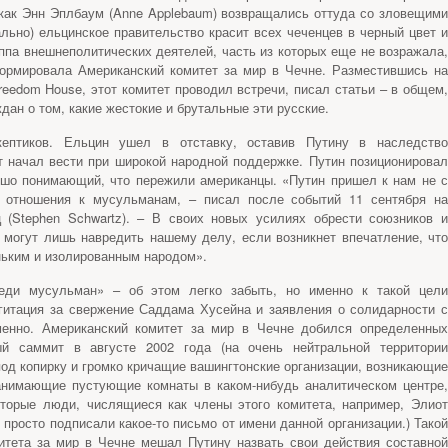
 как Энн Эплбаум (Anne Applebaum) возвращались оттуда со зловещими
льно) ельцинское правительство красит всех чеченцев в черный цвет и
уппа внешнеполитических деятелей, часть из которых еще не возражала,
формировала Американский комитет за мир в Чечне. Разместившись на
eedom House, этот комитет проводил встречи, писал статьи – в общем,
ан о том, какие жестокие и брутальные эти русские.
ептиков. Ельцин ушел в отставку, оставив Путину в наследство
от начал вести при широкой народной поддержке. Путин позиционировал
ошо понимающий, что пережили американцы. «Путин пришел к нам не с
о отношения к мусульманам, – писал после событий 11 сентября на
 (Stephen Schwartz). – В своих новых усилиях обрести союзников и
могут лишь навредить нашему делу, если возникнет впечатление, что
ньким и изолированным народом».
реди мусульман» – об этом легко забыть, но именно к такой цели
гитация за свержение Саддама Хусейна и заявления о солидарности с
енно. Американский комитет за мир в Чечне добился определенных
ый саммит в августе 2002 года (на очень нейтральной территории
од копирку и громко кричащие вашингтонские организации, возникающие
занимающие пустующие комнаты в каком-нибудь аналитическом центре,
оторые люди, числящиеся как члены этого комитета, например, Элиот
-то просто подписали какое-то письмо от имени данной организации.) Такой
итета за мир в Чечне мешал Путину назвать свои действия составной