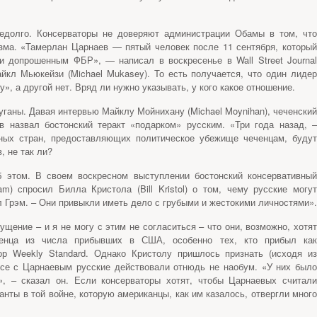
едолго. Консерваторы не доверяют администрации Обамы в том, что
зма. «Тамерлан Царнаев — пятый человек после 11 сентября, который
и допрошенным ФБР», — написал в воскресенье в Wall Street Journal
кл Мьюкейзи (Michael Mukasey). То есть получается, что один лидер
», а другой нет. Вряд ли нужно указывать, у кого какое отношение.
ганы. Давая интервью Майклу Мойнихану (Michael Moynihan), чеченский
в назвал бостонский теракт «подарком» русским. «Три года назад, –
дных стран, предоставляющих политическое убежище чеченцам, будут
, не так ли?
 этом. В своем воскресном выступлении бостонский консервативный
) спросил Билла Кристола (Bill Kristol) о том, чему русские могут
ал Грэм. – Они привыкли иметь дело с грубыми и жестокими личностями».
ущение – и я не могу с этим не согласиться – что они, возможно, хотят
ченца из числа прибывших в США, особенно тех, кто прибыл как
ор Weekly Standard. Однако Кристолу пришлось признать (исходя из
осе с Царнаевым русские действовали отнюдь не наобум. «У них было
», – сказал он. Если консерваторы хотят, чтобы Царнаевых считали
анты в той войне, которую американцы, как им казалось, отвергли много