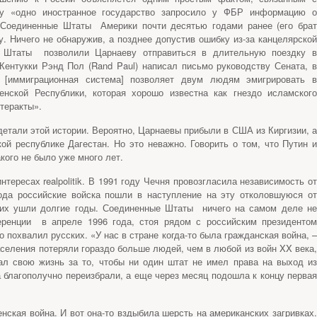
ду «одно иностранное государство запросило у ФБР информацию о
 Соединенные Штаты Америки почти десятью годами ранее (его брат
. Ничего не обнаружив, а позднее допустив ошибку из-за канцелярской
е Штаты позволили Царнаеву отправиться в длительную поездку в
Кентукки Рэнд Пол (Rand Paul) написал письмо руководству Сената, в
 [иммиграционная система] позволяет двум людям эмигрировать в
ской Республики, которая хорошо известна как гнездо исламского
теракты».
етали этой истории. Вероятно, Царнаевы прибыли в США из Киргизии, а
ой республике Дагестан. Но это неважно. Говорить о том, что Путин и
кого не было уже много лет.
нтересах realpolitik. В 1991 году Чечня провозгласила независимость от
ода российские войска пошли в наступление на эту отколовшуюся от
них ушли долгие годы. Соединенные Штаты ничего на самом деле не
еренции в апреле 1996 года, стоя рядом с российским президентом
 похвалил русских. «У нас в стране когда-то была гражданская война, –
населения потеряли гораздо больше людей, чем в любой из войн XX века,
ал свою жизнь за то, чтобы ни один штат не имел права на выход из
 благополучно переизбрали, а еще через месяц подошла к концу первая
енская война. И вот она-то вздыбила шерсть на американских загривках.