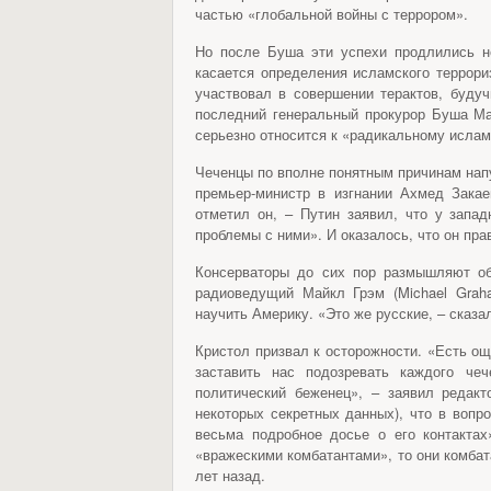
частью «глобальной войны с террором».
Но после Буша эти успехи продлились н
касается определения исламского террори
участвовал в совершении терактов, будуч
последний генеральный прокурор Буша Май
серьезно относится к «радикальному исламу
Чеченцы по вполне понятным причинам напу
премьер-министр в изгнании Ахмед Закае
отметил он, – Путин заявил, что у запа
проблемы с ними». И оказалось, что он прав
Консерваторы до сих пор размышляют об
радиоведущий Майкл Грэм (Michael Graham
научить Америку. «Это же русские, – сказ
Кристол призвал к осторожности. «Есть ощ
заставить нас подозревать каждого че
политический беженец», – заявил редакт
некоторых секретных данных), что в вопр
весьма подробное досье о его контактах
«вражескими комбатантами», то они комбат
лет назад.