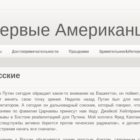
ервые Американ
ы
Достопримечательности
Праздники
Удивительное&Интер
сские
 Путин сегодня обращает какое-то внимание на Вашингтон, он поймет,
ут менять свою точку зрения. Неделю назад Путин был для них
ктатором. А сегодня он дальновидный союзник, который говорил, что
орнями по фамилии Царнаевы принесут нам беду. Джейкоб Хейлбранн
взрывы в Бостоне реабилитацией для Путина. Мой коллега Фред Каплан
 спецслужбы активно борются против чеченских радикалов», и делает
странам начать все сначала».
ошению к России объясняется одним простым фактом, связанным с