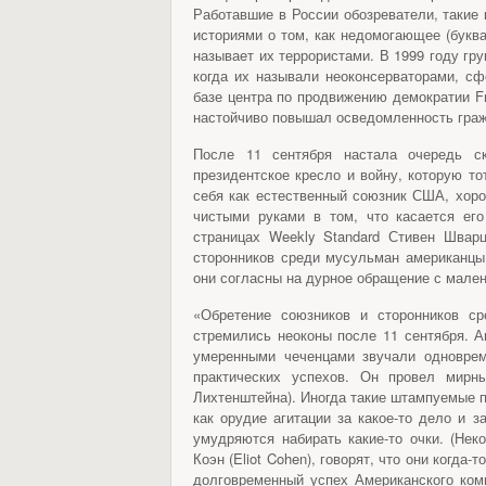
Работавшие в России обозреватели, такие
историями о том, как недомогающее (буква
называет их террористами. В 1999 году гр
когда их называли неоконсерваторами, с
базе центра по продвижению демократии Fr
настойчиво повышал осведомленность гражд
После 11 сентября настала очередь ск
президентское кресло и войну, которую т
себя как естественный союзник США, хор
чистыми руками в том, что касается ег
страницах Weekly Standard Стивен Шварц
сторонников среди мусульман американцы 
они согласны на дурное обращение с мале
«Обретение союзников и сторонников с
стремились неоконы после 11 сентября. А
умеренными чеченцами звучали одноврем
практических успехов. Он провел мирн
Лихтенштейна). Иногда такие штампуемые п
как орудие агитации за какое-то дело и 
умудряются набирать какие-то очки. (Нек
Коэн (Eliot Cohen), говорят, что они когда
долговременный успех Американского ком