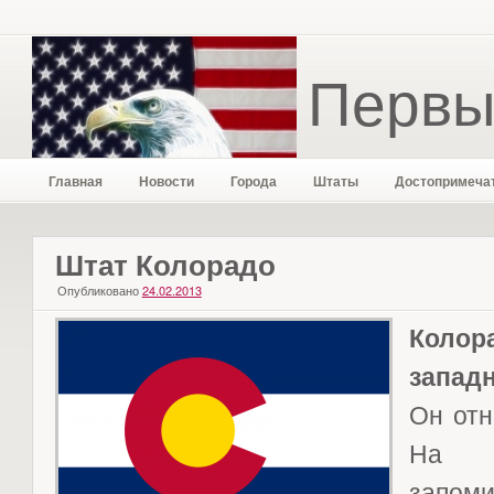
Первы
Главная
Новости
Города
Штаты
Достопримеча
Штат Колорадо
Опубликовано
24.02.2013
Коло
запад
Он отн
На 
запоми