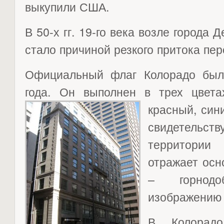
выкупили США.
В 50-х гг. 19-го века возле города 
стало причиной резкого притока пе
Официальный флаг Колорадо был
года. Он выполнен в трех цвет
красный, син
свидетельств
территори
отражает осн
– горнодо
изображению г
В Колорадо