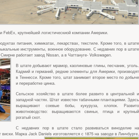
и FebEx, крупнейшей логистическиой компании Америки.
дуктах питания, химикатах, лекарствах, текстиле. Кроме того, в штате
зыкальные инструменты, военное оборудование. С недавних пор в штате
Смирне работает завод Nissan, а в Чаттануге- Volkswagen.
В штате добывают мрамор, каолиновые глины, песчаник, уголь.
Кадмий и германий, редкие элементы для Америки, производят
в Теннесси. Кроме того, штат занимает второе место по добыче
и переработке цинка.
Сельское хозяйство в штате более развито в центральной и
западной частях. Штат известен табачными плантациями. Здесь
выращивают соевые бобы, кукуруза, хлопок. Развито
животноводство: выращиваются свиньи, птица и крупный
рогатый скот.
С недавних пор в штате стало развиваться виноделие на
 виски. Марка Jack Daniels изготовляется с 1875 на заводе в Линчбурге,