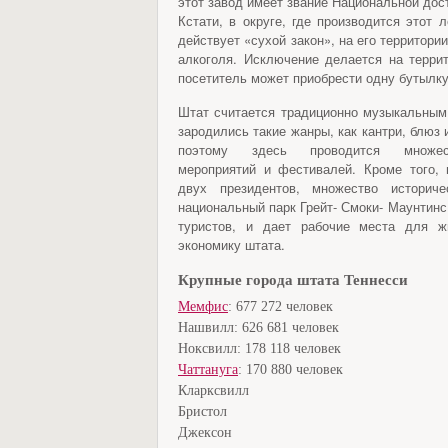
этот завод имеет звание Национальной дос
Кстати, в округе, где производится этот 
действует «сухой закон», на его территор
алкоголя. Исключение делается на терри
посетитель может приобрести одну бутылку
Штат считается традиционно музыкальным
зародились такие жанры, как кантри, блюз 
поэтому здесь проводится множес
мероприятий и фестивалей. Кроме того, 
двух президентов, множество историче
национальный парк Грейт- Смоки- Маунтинс
туристов, и дает рабочие места для ж
экономику штата.
Крупные города штата Теннесси
Мемфис
: 677 272 человек
Нашвилл: 626 681 человек
Ноксвилл: 178 118 человек
Чаттануга
: 170 880 человек
Кларксвилл
Бристол
Джексон