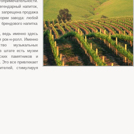
топримечательности.
легендарный напиток,
ии запрещена продажа
тории завода: любой
 брендового напитка
, ведь именно здесь
и рок-н-ролл. Именно
тво музыкальных
в штате есть музеи
ских памятников и
. Это все привлекает
ителей, стимулируя