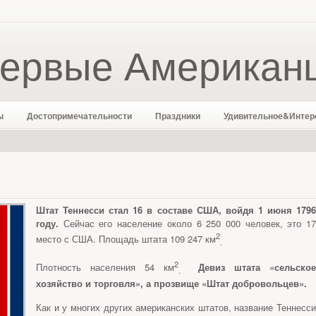
ервые Американ
ы
Достопримечательности
Праздники
Удивительное&Интер
Штат Теннесси стал 16 в составе США, войдя 1 июня 1796
году.
Сейчас его население около 6 250 000 человек, это 17
2
место с США. Площадь штата 109 247 км
.
2
Плотность населения 54 км
Девиз штата «сельско
.
хозяйство и торговля», а прозвище «Штат добровольцев».
Как и у многих других американских штатов, название Теннесси