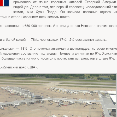
произошло от языка коренных жителей Северной Америки-
индейцев. Дело в том, что первый европеец, исследовавший эти
земли, был Хуан Пардо. Он записал название одного из
ствии и стало названием всех земель штата.
ет население в 650 000 человек. А столица штата Нешвилл насчитывае
и с белой кожей — 78%, чернокожих 17%, 2% составляют азиаты.
риканцы» — 18%. Это потомки англичан и шотландцев, которые многие
% населения составляют ирландцы. Немцев и англичан по 9%. Христиан
ольшая часть из них относятся к протестантам, атеистов в штате 9%.
«Библейский пояс США».