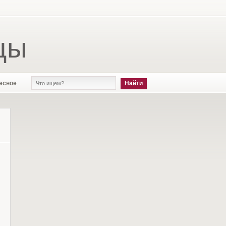
цы
есное
е