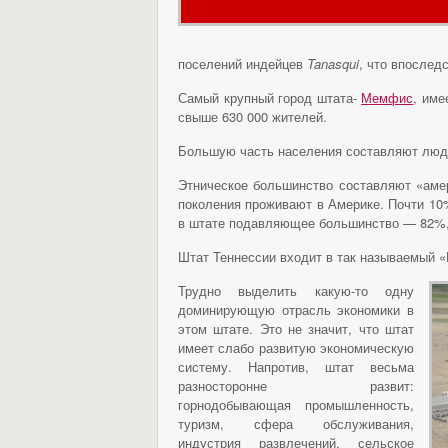
поселений индейцев
Tanasqui
, что впослед
Самый крупный город штата-
Мемфис
, име
свыше 630 000 жителей.
Большую часть населения составляют люд
Этническое большинство составляют «аме
поколения проживают в Америке. Почти 10
в штате подавляющее большинство — 82%, б
Штат Теннессии входит в так называемый 
Трудно выделить какую-то одну
доминирующую отрасль экономики в
этом штате. Это не значит, что штат
имеет слабо развитую экономическую
систему. Напротив, штат весьма
разносторонне развит:
горнодобывающая промышленность,
туризм, сфера обслуживания,
индустрия развлечений, сельское