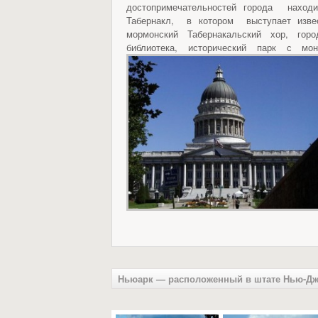
достопримечательностей города находи
Табернакл, в котором выступает изве
мормонский Табернакальский хор, горо
библиотека, исторический парк с мо
Ньюарк — расположенный в штате Нью-Д