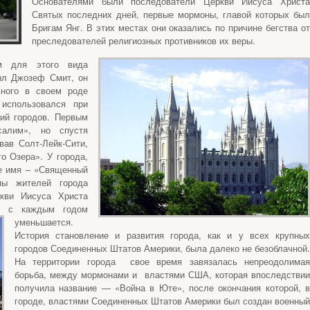
Основателями были последователи Церкви Иисуса Христа
Святых последних дней, первые мормоны, главой которых был
Бригам Янг. В этих местах они оказались по причине бегства от
преследователей религиозных противников их веры.
м для этого вида
ыл Джозеф Смит, он
ьного в своем роде
 использовался при
кий городов. Первым
алим», но спустя
вав Солт-Лейк-Сити,
о Озера». У города,
ое имя – «Священный
ны жителей города
кви Иисуса Христа
о с каждым годом
уменьшается.
История становление и развития города, как и у всех крупных
городов Соединенных Штатов Америки, была далеко не безоблачной.
На территории города свое время завязалась непреодолимая
борьба, между мормонами и властями США, которая впоследствии
получила название — «Война в Юте», после окончания которой, в
городе, властями Соединенных Штатов Америки был создан военный