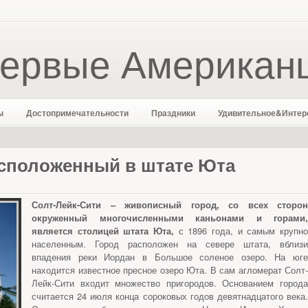
ервые Американ
ы
Достопримечательности
Праздники
Удивительное&Интер
асположенный в штате Юта
Солт-Лейк-Сити – живописный город, со всех сторон
окруженный многочисленными каньонами и горами,
является столицей штата Юта,
с 1896 года, и самым крупно
населенным. Город расположен на севере штата, вблизи
впадения реки Иордан в Большое соленое озеро. На юге
находится известное пресное озеро Юта. В сам агломерат Солт-
Лейк-Сити входит множество пригородов. Основанием города
считается 24 июля конца сороковых годов девятнадцатого века.