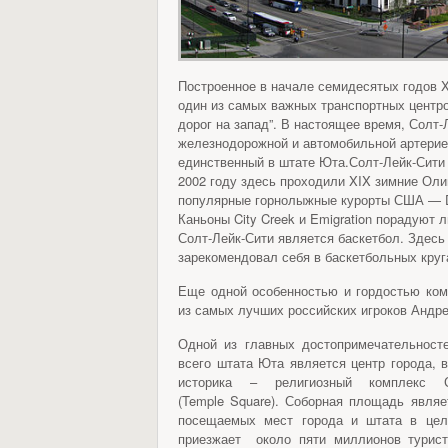
Построенное в начале семидесятых годов 
один из самых важных транспортных центр
дорог на запад”. В настоящее время, Солт
железнодорожной и автомобильной артерие
единственный в штате Юта.Солт-Лейк-Сити
2002 году здесь проходили XIX зимние Оли
популярные горнолыжные курорты США — Donu
Каньоны City Creek и Emigration порадуют
Солт-Лейк-Сити является баскетбол. Здесь
зарекомендовал себя в баскетбольных круг
Еще одной особенностью и гордостью ком
из самых лучших российских игроков Андре
Одной из главных достопримечательносте
всего штата Юта является центр города, 
историка – религиозный комплекс 
(Temple Square). Соборная площадь явля
посещаемых мест города и штата в цел
приезжает около пяти миллионов турист