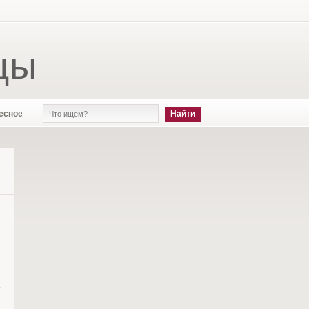
цы
есное