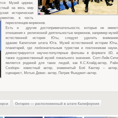
тся: Музей церкви,
стный на весь мир
дская историческая
нументом, в честь
переселенцев-мормонов.
Есть и другие достопримечательности, которые не имеют
отношения к религиозной деятельностью мормонов, например музей
естественной истории Юты, следует уделить внимание
зданию Капитолия штата Юта. Музей естественной истории Юты,
планетарий, где любознательным туристам и поклонникам науки,
демонстрируются научно-популярные фильмы в формате 3D, а
также художественный музей локального значения. Солт-Лейк-Сити
является родиной для таких людей, как К.С.Клайд-актер, Райн
Сэнборн- известный актер, знаменитый Боб Кантер – актер,
сценарист, Мэтью Девис- актер, Патрик Фьюджит–актер.
жерси
Онтарио — расположенный в штате Калифорния