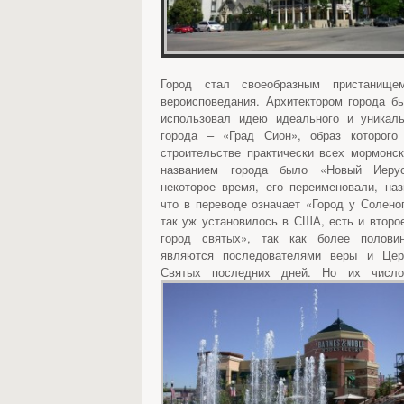
Город стал своеобразным пристанище
вероисповедания. Архитектором города б
использовал идею идеального и уникал
города – «Град Сион», образ которого
строительстве практически всех мормонс
названием города было «Новый Иерус
некоторое время, его переименовали, наз
что в переводе означает «Город у Соленог
так уж установилось в США, есть и втор
город святых», так как более полови
являются последователями веры и Цер
Святых последних дней. Но их числ