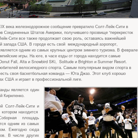
XIX века железнодорожное сообщение превратило Солт-Лейк-Сити в
ов Соединенных Штатов Америки, получившего прозвище “перекресток
-Лейк-Сити все также продолжает свою роль, оставаясь важнейшей
й запада США. В городе есть свой международный аэропорт,
 является одним из самых крупных центром зимнего туризма. В феврале
мпийские игры. На юге, в часе езды от города находится самые
t Fall, Alta и Snowbird SKi, Solitude и Brighton и Summer Resort.
 любителей велосипедного спорта. Самым популярным видом спорта в
 есть своя баскетбольная команда — Юта Джаз. Этот клуб хорошо
ах США и играет в профессиональной лиге.
анды является один
й Кириленко.
й Солт-Лейк-Сити и
в котором находится
Соборная площадь
ется одним из самых
ом. Ежегодно сюда
ов. В числе других