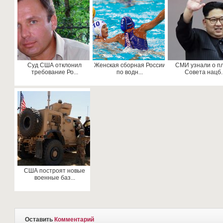
Суд США отклонил
Женская сборная России
СМИ узнали о п
требование Ро...
по водн...
Совета нацб..
США построят новые
военные баз...
Оставить
Комментарий