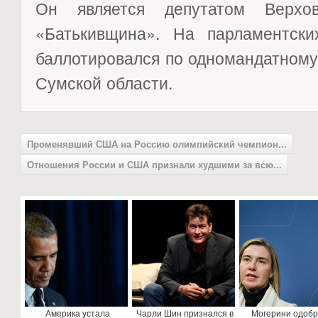
Он является депутатом Верх
«Батькивщина». На парламентск
баллотировался по одномандатному
Сумской области.
Променявший США на Россию олимпийский чемпион...
Отношения России и США признали худшими за всю...
Америка устала
Чарли Шин признался в
Могерини одоб