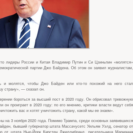
что лидеры России и Китая Владимир Путин и Си Цзиньпин «молятся»
емократической партии Джо Байдена. Об этом он заявил журналистам,
ть и молятся, чтобы Джо Байден или кто-то похожий на него стал
у страну», — сказал он.
рении бороться за высший пост в 2020 году. Он обрисовал тревожную
ли он проиграет в 2020 году: по его мнению, критики власти ведут себя
ничтожить вас и хотят уничтожить страну, какой мы ее знаем».
ы на 3 ноября 2020 года. Помимо Трампа, среди основных заявившихся
йден, бывший губернатор штата Массачусетс Уильям Уэлд, сенатор от
р от штата Нью-Йорк Кирстен Джиллибранд, писательница Марианна