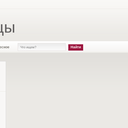
цы
есное