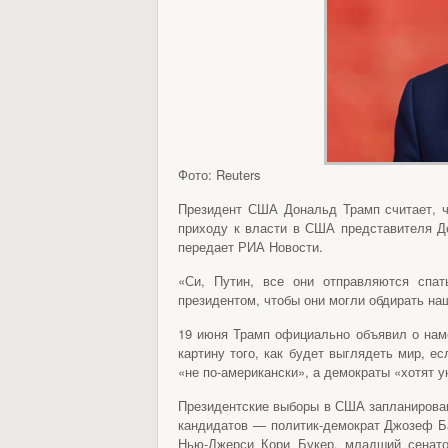
Фото: Reuters
Президент США Дональд Трамп считает, 
приходу к власти в США представителя Д
передает РИА Новости.
«Си, Путин, все они отправляются спа
президентом, чтобы они могли обдирать наш
19 июня Трамп официально объявил о наме
картину того, как будет выглядеть мир, ес
«не по-американски», а демократы «хотят у
Президентские выборы в США запланирован
кандидатов — политик-демократ Джозеф Ба
Нью-Джерси Кори Букер, младший сенато