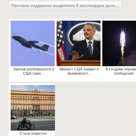
Пентагон поддержал выделение 8 миллиардов долл...
Экипаж разбившегося в
Минюст США заявил о
В Госдуме опров
США само...
возможност...
сообщения..
Стало известно