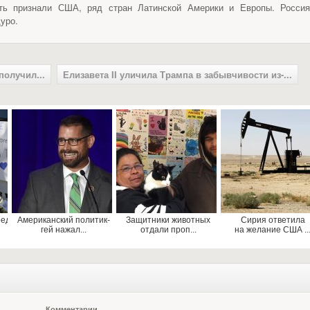
сть признали США, ряд стран Латинской Америки и Европы. Россия
уро.
олучил...
Елизавета II уличила Трампа в забывчивости из-...
ред
Американский политик-
Защитники животных
Сирия ответила
гей нажал...
отдали проп...
на желание США ..
Комментарии