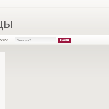
цы
есное