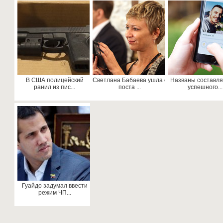
В США полицейский
Светлана Бабаева ушла с
Названы составл
ранил из пис...
поста ...
успешного...
Гуайдо задумал ввести
режим ЧП...