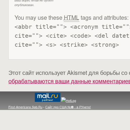
Ваш адрес email не будет
опубликован.
You may use these
HTML
tags and attributes:
<abbr title=""> <acronym title=""
cite=""> <cite> <code> <del datet
cite=""> <s> <strike> <strong> 
Этот сайт использует Akismet для борьбы со
обрабатываются ваши данные комментарие
First-Americans.Spb.Ru
›
Сайт про США №❶ - в РУнете!