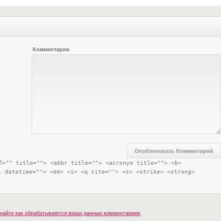
Комментарии
f="" title=""> <abbr title=""> <acronym title=""> <b> 
l datetime=""> <em> <i> <q cite=""> <s> <strike> <strong> 
найте как обрабатываются ваши данные комментариев
.