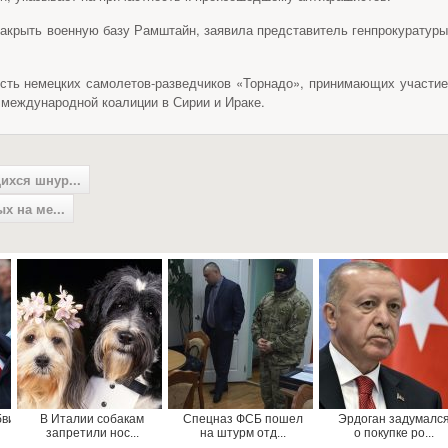
закрыть военную базу Рамштайн, заявила представитель генпрокуратуры
сть немецких самолетов-разведчиков «Торнадо», принимающих участие
международной коалиции в Сирии и Ираке.
хся шнур...
х на ме...
бви
В Италии собакам
Спецназ ФСБ пошел
Эрдоган задумалс
запретили нос...
на штурм отд...
о покупке ро...