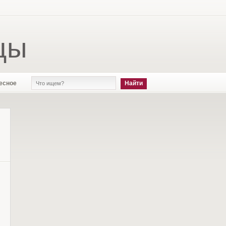
цы
есное