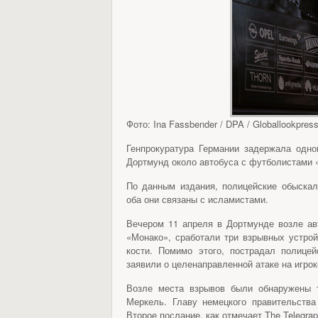
Фото: Ina Fassbender / DPA / Globallookpres
Генпрокуратура Германии задержала одн
Дортмунд около автобуса с футболистами «
По данным издания, полицейские обыскал
оба они связаны с исламистами.
Вечером 11 апреля в Дортмунде возле ав
«Монако», сработали три взрывных устро
кости. Помимо этого, пострадал полице
заявили о целенаправленной атаке на игро
Возле места взрывов были обнаружены т
Меркель. Главу немецкого правительств
Второе послание, как отмечает The Telegr