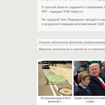
В третьей записке содержится требование 
ФРГ, передает РИА Новости.
На турецкой базе Инджирлик находятся ше
в воздушной операции возглавляемой США 
Ученые объяснили феномен развязывающи
Меркель упомянули в одной из оставленны
Из канализации в Юте
Трамп признался в лю
вылезла т...
к свое...