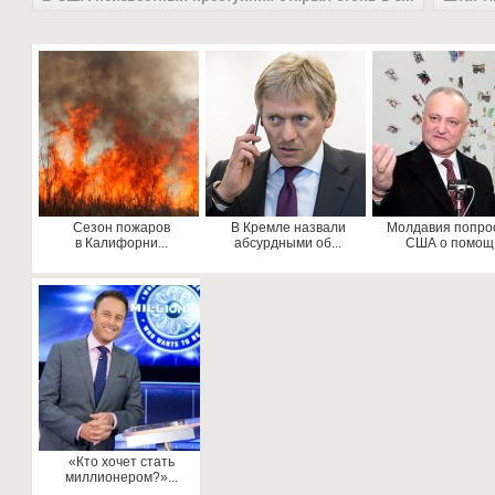
Сезон пожаров
В Кремле назвали
Молдавия попро
в Калифорни...
абсурдными об...
США о помощ.
«Кто хочет стать
миллионером?»...