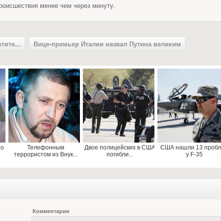
роисшествия менее чем через минуту.
тите...
Вице-премьер Италии назвал Путина великим
 о
Телефонным
Двое полицейских в США
США нашли 13 проб
террористом из Внук...
погибли...
у F-35
Комментарии