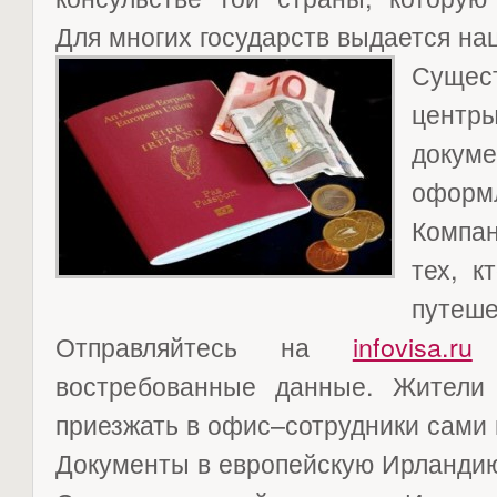
Для многих государств выдается на
Сущес
центр
доку
офор
Компа
тех, к
путеше
Отправляйтесь на
infovisa.ru
и
востребованные данные. Жители
приезжать в офис–сотрудники сами 
Документы в европейскую Ирланди