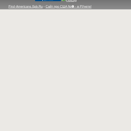
First-Americans.Spb.Ru
›
Сайт про США №❶ - в РУнете!