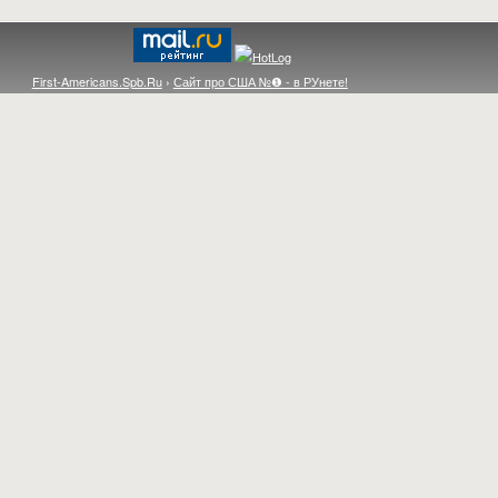
First-Americans.Spb.Ru
›
Сайт про США №❶ - в РУнете!