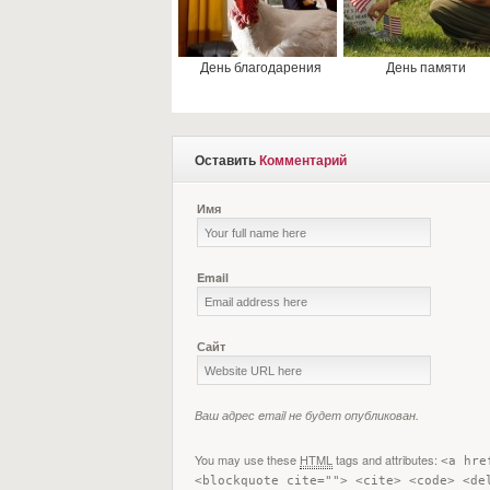
День благодарения
День памяти
Оставить
Комментарий
Имя
Email
Сайт
Ваш адрес email не будет опубликован.
You may use these
HTML
tags and attributes:
<a hre
<blockquote cite=""> <cite> <code> <de