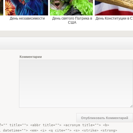
День независимости
День святого Патрика в
День Конституции в 
США
Комментарии
f="" title=""> <abbr title=""> <acronym title=""> <b> 
l datetime=""> <em> <i> <q cite=""> <s> <strike> <strong> 