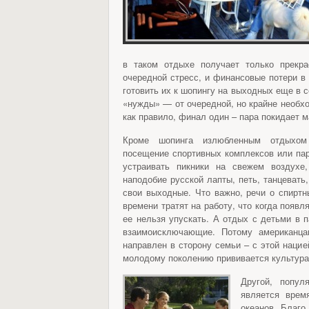
в таком отдыхе получает только прекра
очередной стресс, и финансовые потери в
готовить их к шопингу на выходных еще в 
«нужды» — от очередной, но крайне необхо
как правило, финал один – пара покидает м
Кроме шопинга излюбленным отдыхом
посещение спортивных комплексов или пар
устраивать пикники на свежем воздухе,
наподобие русской лапты, петь, танцевать
свои выходные. Что важно, речи о спиртн
времени тратят на работу, что когда появ
ее нельзя упускать. А отдых с детьми в п
взаимоисключающие. Потому американца
направлен в сторону семьи – с этой нацие
молодому поколению прививается культура
Другой, попул
является врем
океанов. Благо