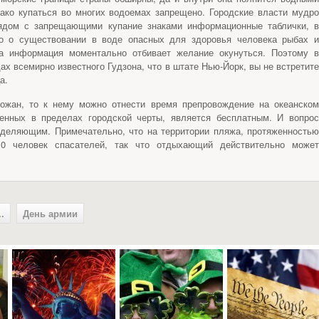
ако купаться во многих водоемах запрещено. Городские власти мудро
ядом с запрещающими купание знаками информационные таблички, в
но о существовании в воде опасных для здоровья человека рыбах и
та информация моментально отбивает желание окунуться. Поэтому в
х всемирно известного Гудзона, что в штате Нью-Йорк, вы не встретите
а.
рожан, то к нему можно отнести время препровождение на океанском
енных в пределах городской черты, является бесплатным. И вопрос
еделяющим. Примечательно, что на территории пляжа, протяженностью
0 человек спасателей, так что отдыхающий действительно может
.
День армии