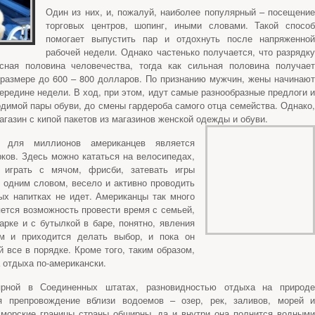
Один из них, и, пожалуй, наиболее популярный – посещение
торговых центров, шопинг, иными словами. Такой способ
помогает выпустить пар и отдохнуть после напряженной
рабочей недели. Однако частенько получается, что разрядку
сная половина человечества, тогда как сильная половина получает
 размере до 600 – 800 долларов. По признанию мужчин, жены начинают
середине недели. В ход, при этом, идут самые разнообразные предлоги и
димой пары обуви, до смены гардероба самого отца семейства. Однако,
агазин с кипой пакетов из магазинов женской одежды и обуви.
 для миллионов американцев является
ков. Здесь можно кататься на велосипедах,
 играть с мячом, фрисби, затевать игры
, одним словом, весело и активно проводить
ых напитках не идет. Американцы так много
ляется возможность провести время с семьей,
арке и с бутылкой в баре, понятно, явления
м и приходится делать выбор, и пока он
й все в порядке. Кроме того, таким образом,
 отдыха по-американски.
ярной в Соединенных штатах, разновидностью отдыха на природе
я препровождение вблизи водоемов – озер, рек, заливов, морей и
 морские границы страны обширны, да и внутри она полнится водными