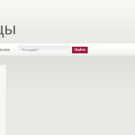
цы
есное
в