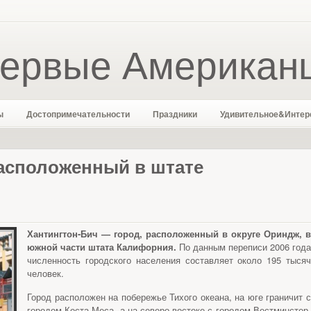
ервые Американ
ы
Достопримечательности
Праздники
Удивительное&Интер
асположенный в штате
Хантингтон-Бич — город, расположенный в округе Ориндж, в
южной части штата Калифорния.
По данным переписи 2006 года
численность городского населения составляет около 195 тысяч
человек.
Город расположен на побережье Тихого океана, на юге граничит с
городом Коста-Меса, а на северо-востоке с городом Вестминстер.