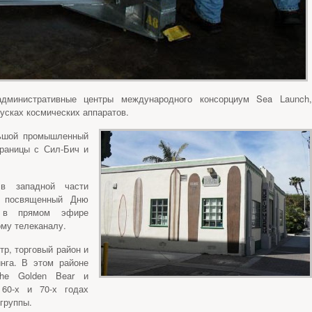
дминистративные центры международного консорциум Sea Launch,
усках космических аппаратов.
льшой промышленный
границы с Сил-Бич и
в западной части
, посвященный Дню
д в прямом эфире
ому телеканалу.
тр, торговый район и
нга. В этом районе
he Golden Bear и
60-х и 70-х годах
группы.