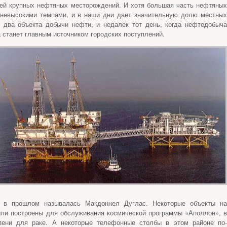
ией крупных нефтяных месторождений. И хотя большая часть нефтяных
 невысокими темпами, и в наши дни дает значительную долю местных
 два объекта добычи нефти, и недалек тот день, когда нефтедобыча
 станет главным источником городских поступлений.
ая в прошлом называлась Макдоннел Дуглас. Некоторые объекты на
ыли построены для обслуживания космической программы «Аполлон», в
пени для раке. А некоторые телефонные столбы в этом районе по-