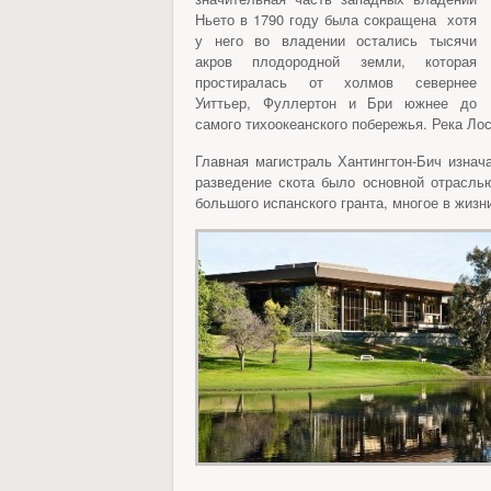
Ньето в 1790 году была сокращена хотя
у него во владении остались тысячи
акров плодородной земли, которая
простиралась от холмов севернее
Уиттьер, Фуллертон и Бри южнее до
самого тихоокеанского побережья. Река Лос
Главная магистраль Хантингтон-Бич изнач
разведение скота было основной отраслью
большого испанского гранта, многое в жизн