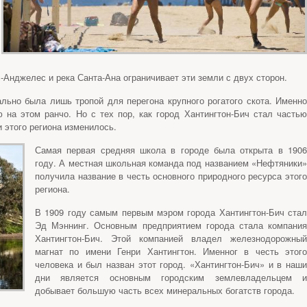
-Анджелес и река Санта-Ана ограничивает эти земли с двух сторон.
ально была лишь тропой для перегона крупного рогатого скота. Именно
 на этом ранчо. Но с тех пор, как город Хантингтон-Бич стал частью
и этого региона изменилось.
Самая первая средняя школа в городе была открыта в 1906
году. А местная школьная команда под названием «Нефтяники»
получила название в честь основного природного ресурса этого
региона.
В 1909 году самым первым мэром города Хантингтон-Бич стал
Эд Мэннинг. Основным предприятием города стала компания
Хантингтон-Бич. Этой компанией владел железнодорожный
магнат по имени Генри Хантингтон. Именног в честь этого
человека и был назван этот город. «Хантингтон-Бич» и в наши
дни является основным городским землевладельцем и
добывает большую часть всех минеральных богатств города.