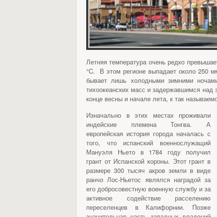
Летняя температура очень редко превышает
°C. В этом регионе выпадает около 250 м
бывает лишь холодными зимними ночами
тихоокеанских масс и задержавшимся над 
конце весны и начале лета, к так называе
Изначально в этих местах проживали
индейские племена Тонгва. А
европейская история города началась с
того, что испанский военнослужащий
Мануэля Ньето в 1784 году получил
грант от Испанской короны. Этот грант в
размере 300 тысяч акров земли в виде
ранчо Лос-Ньетос являлся наградой за
его добросовестную военную службу и за
активное содействие расселению
переселенцев в Калифорнии. Позже
значительная часть западных владений