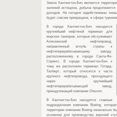
Земли Хантингтон-Бич являются территор
залежей истощена, добыча продолжается
доходов. На сегодня задействованы лишь
будет совсем прекращена, и сфера туризма
В городе Хантингтон-Бич находится
крупнейший нефтяной терминал для
морских танкеров, которые обслуживают
Аляскинский нефтепровод,
направленный вглубь страны к
нефтеперерабатывающему заводу,
расположенному в городе Санта-Фе-
Спрингс. В городе Хантингтон-Бич к
тому же расположен терминал Готард-
Талберт, который относится к части
крупного нефтепровода, проходящего
через крупнейший
нефтеперерабатывающий завод,
принадлежащий компании Chevron.
В Хантингтон-Бич находятся главные
подразделения компании Boeing, котор
территории компании Boeing изначально б
основном для производства верхней сту