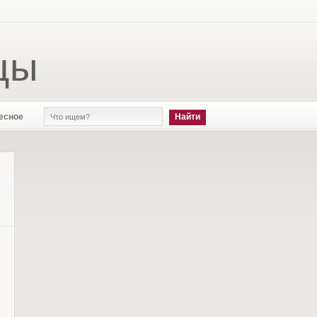
цы
есное