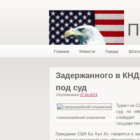
П
Главная
Новости
Города
Штат
Задержанного в КНД
под суд
Опубликовано
27.04.2013
Турист из С
суд по обв
сообщает 
Северокорейский пограничник
государстве
Гражданин США Ба Хун Хо, говорится в за
с выдвинутыми против него обвинениями, в