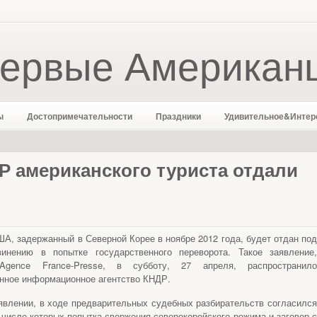
ервые Американ
ы
Достопримечательности
Праздники
Удивительное&Интер
Р американского туриста отдали
ША, задержанный в Северной Корее в ноябре 2012 года, будет отдан под
инению в попытке государственного переворота. Такое заявление,
Agence France-Presse, в субботу, 27 апреля, распространило
нное информационное агентство КНДР.
явлении, в ходе предварительных судебных разбирательств согласился
 числе которых попытка свержения северокорейского режима и заговор с