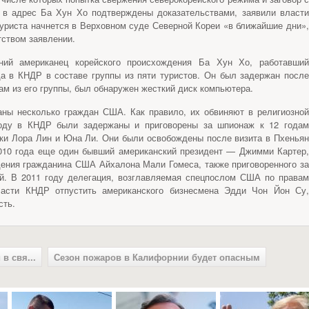
 в адрес Ба Хун Хо подтверждены доказательствами, заявили власти
уриста начнется в Верховном суде Северной Кореи «в ближайшие дни»,
тством заявлении.
ий американец корейского происхождения Ба Хун Хо, работавший
да в КНДР в составе группы из пяти туристов. Он был задержан после
ам из его группы, был обнаружен жесткий диск компьютера.
ны несколько граждан США. Как правило, их обвиняют в религиозной
году в КНДР были задержаны и приговорены за шпионаж к 12 годам
ки Лора Лин и Юна Ли. Они были освобождены после визита в Пхеньян
010 года еще один бывший американский президент — Джимми Картер,
ения гражданина США Айхалона Мали Гомеса, также приговоренного за
й. В 2011 году делегация, возглавляемая спецпослом США по правам
ласти КНДР отпустить американского бизнесмена Эдди Чон Йон Су,
сть.
в свя...
Сезон пожаров в Калифорнии будет опасным