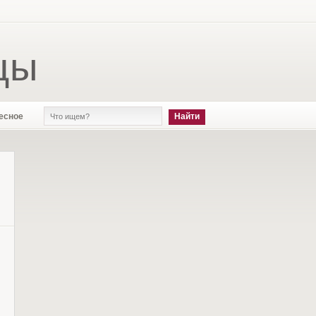
цы
есное