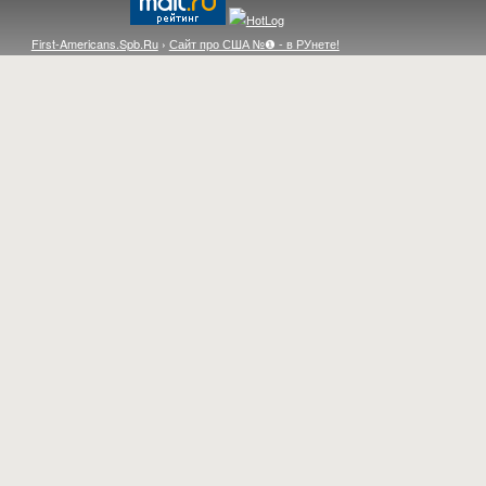
First-Americans.Spb.Ru
›
Сайт про США №❶ - в РУнете!