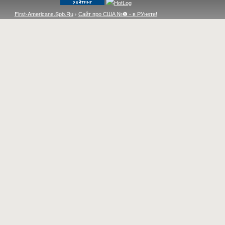
First-Americans.Spb.Ru
›
Сайт про США №❶ - в РУнете!