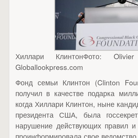
Хиллари КлинтонФото: Olivi
Globallookpress.com
Фонд семьи Клинтон (Clinton Foun
получил в качестве подарка милл
когда Хиллари Клинтон, ныне кандид
президента США, была госсекре
нарушение действующих правил и 
проинформировала свое ведомство, 